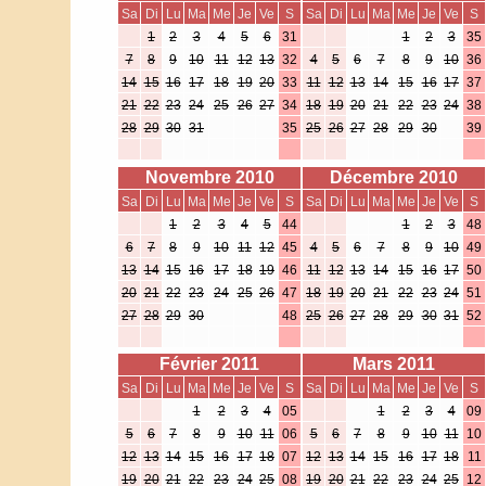
Sa
Di
Lu
Ma
Me
Je
Ve
S
Sa
Di
Lu
Ma
Me
Je
Ve
S
1
2
3
4
5
6
31
1
2
3
35
7
8
9
10
11
12
13
32
4
5
6
7
8
9
10
36
14
15
16
17
18
19
20
33
11
12
13
14
15
16
17
37
21
22
23
24
25
26
27
34
18
19
20
21
22
23
24
38
28
29
30
31
35
25
26
27
28
29
30
39
Novembre 2010
Décembre 2010
Sa
Di
Lu
Ma
Me
Je
Ve
S
Sa
Di
Lu
Ma
Me
Je
Ve
S
1
2
3
4
5
44
1
2
3
48
6
7
8
9
10
11
12
45
4
5
6
7
8
9
10
49
13
14
15
16
17
18
19
46
11
12
13
14
15
16
17
50
20
21
22
23
24
25
26
47
18
19
20
21
22
23
24
51
27
28
29
30
48
25
26
27
28
29
30
31
52
Février 2011
Mars 2011
Sa
Di
Lu
Ma
Me
Je
Ve
S
Sa
Di
Lu
Ma
Me
Je
Ve
S
1
2
3
4
05
1
2
3
4
09
5
6
7
8
9
10
11
06
5
6
7
8
9
10
11
10
12
13
14
15
16
17
18
07
12
13
14
15
16
17
18
11
19
20
21
22
23
24
25
08
19
20
21
22
23
24
25
12