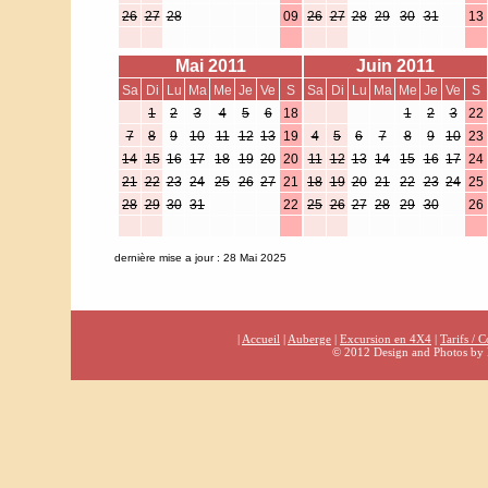
26
27
28
09
26
27
28
29
30
31
13
Mai 2011
Juin 2011
Sa
Di
Lu
Ma
Me
Je
Ve
S
Sa
Di
Lu
Ma
Me
Je
Ve
S
1
2
3
4
5
6
18
1
2
3
22
7
8
9
10
11
12
13
19
4
5
6
7
8
9
10
23
14
15
16
17
18
19
20
20
11
12
13
14
15
16
17
24
21
22
23
24
25
26
27
21
18
19
20
21
22
23
24
25
28
29
30
31
22
25
26
27
28
29
30
26
dernière mise a jour : 28 Mai 2025
|
Accueil
|
Auberge
|
Excursion en 4X4
|
Tarifs / C
© 2012 Design and Photos by