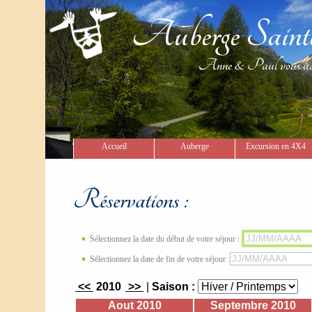
Auberge Sain
Anne & Paul vous acueill
Accueil
Auberge
Excursion en 4X4
Réservations :
Sélectionnez la date du début de votre séjour :
Sélectionnez la date de fin de votre séjour :
<<
2010
>>
|
Saison :
Aout 2010
Septembre 2010