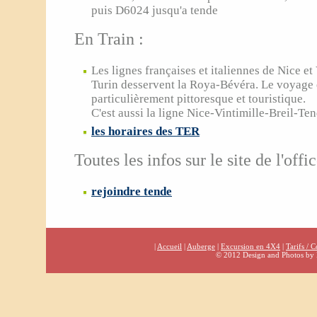
puis D6024 jusqu'a tende
En Train :
Les lignes françaises et italiennes de Nice et
Turin desservent la Roya-Bévéra. Le voyage e
particulièrement pittoresque et touristique.
C'est aussi la ligne Nice-Vintimille-Breil-Ten
les horaires des TER
Toutes les infos sur le site de l'offi
rejoindre tende
|
Accueil
|
Auberge
|
Excursion en 4X4
|
Tarifs / C
© 2012 Design and Photos by