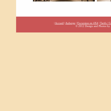
|
Accueil
|
Auberge
|
Excursion en 4X4
|
Tarifs / C
© 2012 Design and Photos by